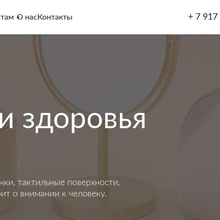
+ 7 917
нтам
О нас
Контакты
и здоровья
нки, тактильные поверхности,
ит о внимании к человеку.