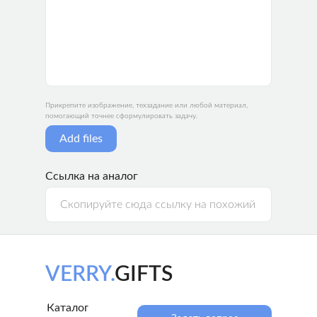
Прикрепите изображение, техзадание или любой материал,
помогающий точнее сформулировать задачу.
Add files
Ссылка на аналог
Согласие на
обработку персональных данных
и с
политикой конфиденциальности
VERRY.
GIFTS
Отправить запрос
Каталог