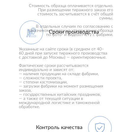
Стоимость образца оплачивается отдельно.
При размещении тиражного заказа его
стоимость засчитывается в счёт общей
суммы.
В отдельных случаях по согласованию с
заказчиком возможно утверждение образца
Сроки производства
по фото- и видеоотчёту с фабрики.
Указанные на сайте сроки (в среднем от 40–
60 дней при запуске тиражного производства
с доставкой до Москвы) — ориентировочные.
Фактические сроки рассчитываются
индивидуально и зависят от:
— наличия продукции на складе фабрики,
— сложности проекта,
— степени кастомизации,
— загрузки фабрики на момент размещения
заказа,
— государственных китайских праздников,
— а также от текущей ситуации в
международной логистике и таможенной
обработке.
Контроль качества