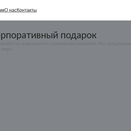
ам
О нас
Контакты
орпоративный подарок
азработку уникального сувенирного решения. Мы предложим
 мерч.