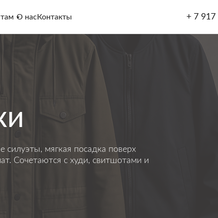
+ 7 917
нтам
О нас
Контакты
ки
е силуэты, мягкая посадка поверх
ат. Сочетаются с худи, свитшотами и