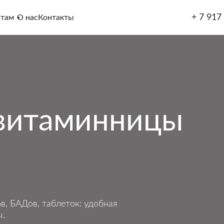
+ 7 917
нтам
О нас
Контакты
витаминницы
, БАДов, таблеток: удобная
ы.