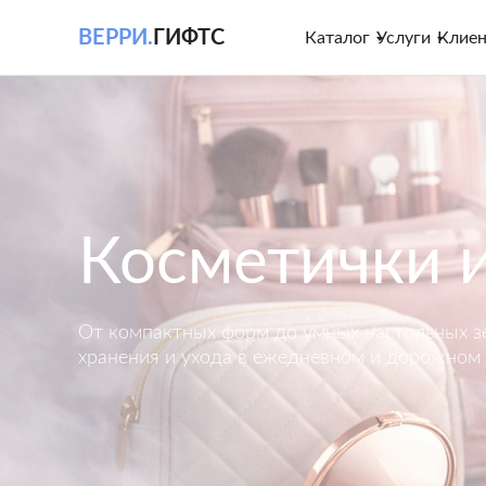
ВЕРРИ.
ГИФТС
Каталог
Услуги
Клие
Косметички и
От компактных форм до умных настольных зе
хранения и ухода в ежедневном и дорожном