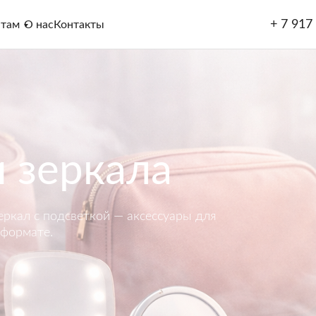
+ 7 917
нтам
О нас
Контакты
 зеркала
ркал с подсветкой — аксессуары для
 формате.