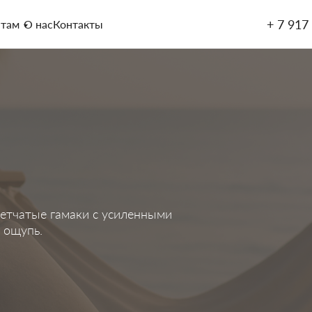
+ 7 917
нтам
О нас
Контакты
етчатые гамаки с усиленными
 ощупь.