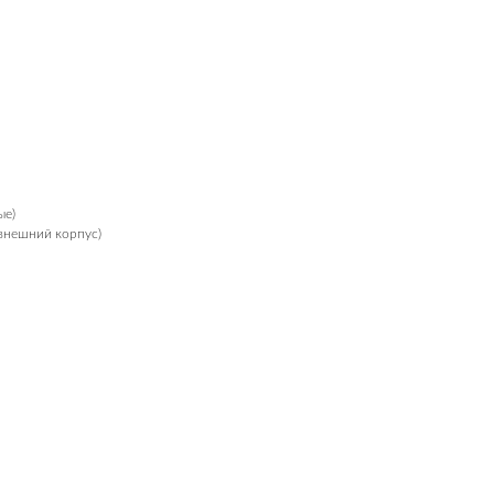
ые)
(внешний корпус)