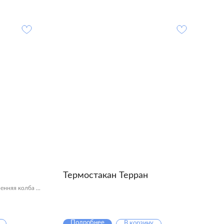
Термостакан Терран
енняя колба из
тепло 6 часов,
емешок,
Подробнее
В корзину