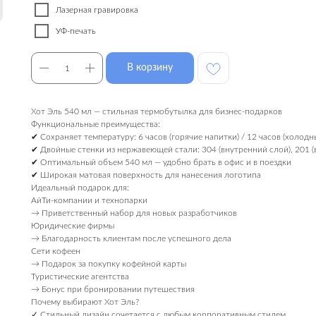
Лазерная гравировка
УФ-печать
В корзину
Хот Эль 540 мл — стильная термобутылка для бизнес-подарков
Функциональные преимущества:
✔ Сохраняет температуру: 6 часов (горячие напитки) / 12 часов (холодн
✔ Двойные стенки из нержавеющей стали: 304 (внутренний слой), 201 
✔ Оптимальный объем 540 мл — удобно брать в офис и в поездки
✔ Широкая матовая поверхность для нанесения логотипа
Идеальный подарок для:
АйТи-компании и технопарки
→ Приветственный набор для новых разработчиков
Юридические фирмы
→ Благодарность клиентам после успешного дела
Сети кофеен
→ Подарок за покупку кофейной карты
Туристические агентства
→ Бонус при бронировании путешествия
Почему выбирают Хот Эль?
✓ Стильный дизайн сочетается с любым корпоративным стилем