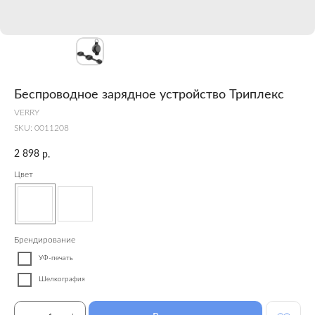
Беспроводное зарядное устройство Триплекс
VERRY
SKU:
0011208
2 898
р.
Цвет
Брендирование
УФ-печать
Шелкография