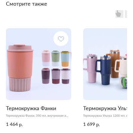
Смотрите также
Термокружка Фанки
Термокружка Ультр
Термокружка Фанки, 350 мл, внутренняя и
Термокружка Ультра 1200 мл, внут
внешняя колба из нержавеющей стали 304,
колба из нержавеющей стали 304,
1 464
1 699
р.
р.
сохраняет тепло 6 часов, холод 12 часов,
тепло 6 часов, холод 12 часов, пл
силиконовый подстаканник
трубочка в комплекте, удобная руч
переноски