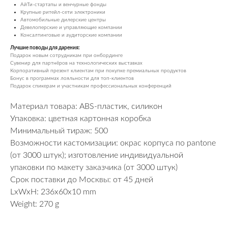
АйТи-стартапы и венчурные фонды
Крупные ритейл-сети электроники
Автомобильные дилерские центры
Девелоперские и управляющие компании
Консалтинговые и аудиторские компании
Лучшие поводы для дарения:
Подарок новым сотрудникам при онбординге
Сувенир для партнёров на технологических выставках
Корпоративный презент клиентам при покупке премиальных продуктов
Бонус в программах лояльности для топ-клиентов
Подарок спикерам и участникам профессиональных конференций
Материал товара: ABS-пластик, силикон
Упаковка: цветная картонная коробка
Минимальный тираж: 500
Возможности кастомизации: окрас корпуса по pantone
(от 3000 штук); изготовление индивидуальной
упаковки по макету заказчика (от 3000 штук)
Срок поставки до Москвы: от 45 дней
LxWxH: 236x60x10 mm
Weight: 270 g