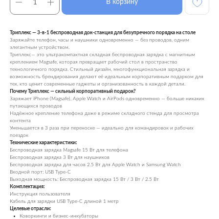
В корзину
Триплекс — 3-в-1 беспроводная док-станция для безупречного порядка на столе
Заряжайте телефон, часы и наушники одновременно — без проводов, одним
элегантным устройством.
Триплекс— это ультракомпактная складная беспроводная зарядка с магнитным
креплением Magsafe, которая превращает рабочий стол в пространство
технологичного порядка. Стильный дизайн, многофункциональная зарядка и
возможность брендирования делают её идеальным корпоративным подарком для
тех, кто ценит современные гаджеты и организованность в каждой детали.
Почему Триплекс — сильный корпоративный подарок?
Заряжает iPhone (Magsafe), Apple Watch и AirPods одновременно — больше никаких
путающихся проводов
Надёжное крепление телефона даже в режиме складного стенда для просмотра
контента
Уменьшается в 3 раза при переноске — идеально для командировок и рабочих
поездок
Технические характеристики:
Беспроводная зарядка Magsafe 15 Вт для телефона
Беспроводная зарядка 3 Вт для наушников
Беспроводная зарядка для часов 2.5 Вт для Apple Watch и Samsung Watch
Входной порт: USB Type-C
Выходная мощность: Беспроводная зарядка 15 Вт / 3 Вт / 2.5 Вт
Комплектация:
Инструкция пользователя
Кабель для зарядки USB Type-C длиной 1 метр
Целевые отрасли:
Коворкинги и бизнес-инкубаторы