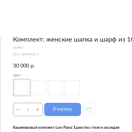
Комплект: женские шапка и шарф из 
VERRY
SKU:
0009436-1
30 000
р.
Цвет
В корзину
Кашемировый комплект Loro Piana: Единство стиля и наследия