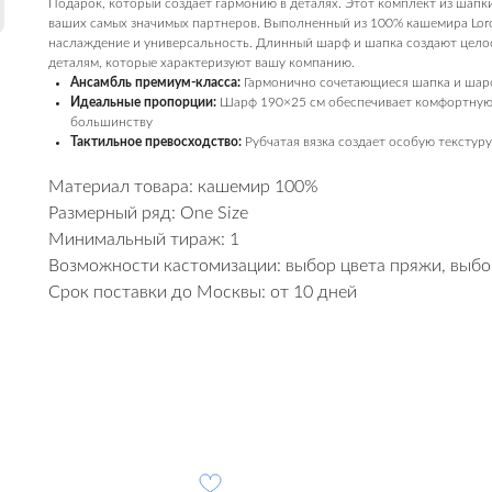
Подарок, который создает гармонию в деталях. Этот комплект из шап
ваших самых значимых партнеров. Выполненный из 100% кашемира Loro P
наслаждение и универсальность. Длинный шарф и шапка создают цело
деталям, которые характеризуют вашу компанию.
Ансамбль премиум-класса:
Гармонично сочетающиеся шапка и шарф
Идеальные пропорции:
Шарф 190×25 см обеспечивает комфортную 
большинству
Тактильное превосходство:
Рубчатая вязка создает особую текстур
Материал товара: кашемир 100%
Размерный ряд: One Size
Минимальный тираж: 1
Возможности кастомизации: выбор цвета пряжи, выбо
Срок поставки до Москвы: от 10 дней