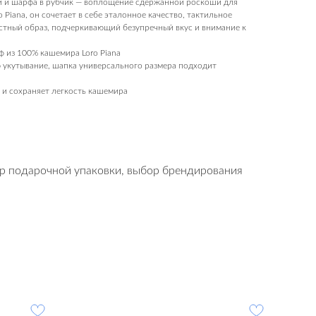
ки и шарфа в рубчик — воплощение сдержанной роскоши для
iana, он сочетает в себе эталонное качество, тактильное
стный образ, подчеркивающий безупречный вкус и внимание к
 из 100% кашемира Loro Piana
укутывание, шапка универсального размера подходит
у и сохраняет легкость кашемира
р подарочной упаковки, выбор брендирования