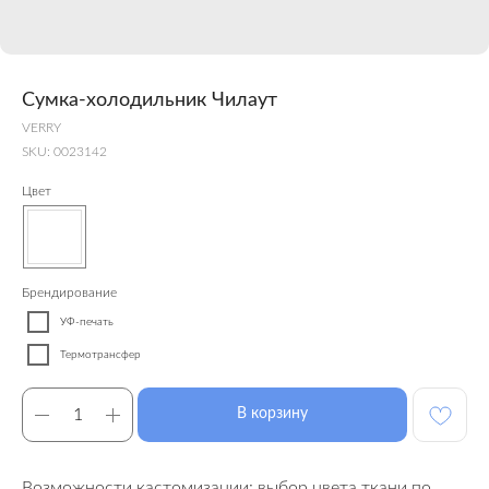
Сумка-холодильник Чилаут
VERRY
SKU:
0023142
Цвет
Брендирование
УФ-печать
Термотрансфер
В корзину
Возможности кастомизации: выбор цвета ткани по