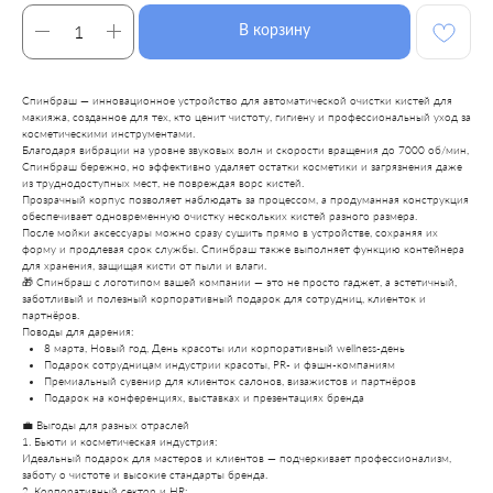
В корзину
Спинбраш — инновационное устройство для автоматической очистки кистей для
макияжа, созданное для тех, кто ценит чистоту, гигиену и профессиональный уход за
косметическими инструментами.
Благодаря вибрации на уровне звуковых волн и скорости вращения до 7000 об/мин,
Спинбраш бережно, но эффективно удаляет остатки косметики и загрязнения даже
из труднодоступных мест, не повреждая ворс кистей.
Прозрачный корпус позволяет наблюдать за процессом, а продуманная конструкция
обеспечивает одновременную очистку нескольких кистей разного размера.
После мойки аксессуары можно сразу сушить прямо в устройстве, сохраняя их
форму и продлевая срок службы. Спинбраш также выполняет функцию контейнера
для хранения, защищая кисти от пыли и влаги.
🎁 Спинбраш с логотипом вашей компании — это не просто гаджет, а эстетичный,
заботливый и полезный корпоративный подарок для сотрудниц, клиенток и
партнёров.
Поводы для дарения:
8 марта, Новый год, День красоты или корпоративный wellness-день
Подарок сотрудницам индустрии красоты, PR- и фэшн-компаниям
Премиальный сувенир для клиенток салонов, визажистов и партнёров
Подарок на конференциях, выставках и презентациях бренда
💼 Выгоды для разных отраслей
1. Бьюти и косметическая индустрия:
Идеальный подарок для мастеров и клиентов — подчеркивает профессионализм,
заботу о чистоте и высокие стандарты бренда.
2. Корпоративный сектор и HR: