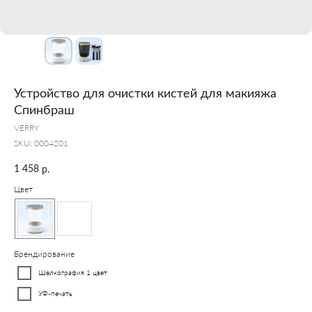
Устройство для очистки кистей для макияжа
Спинбраш
VERRY
SKU:
0004201
1 458
р.
Цвет
Брендирование
Шелкография 1 цвет
УФ-печать